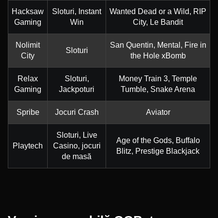
Hacksaw
Sloturi, Instant
Wanted Dead or a Wild, RIP
Gaming
Win
City, Le Bandit
Nolimit
San Quentin, Mental, Fire in
Sloturi
City
the Hole xBomb
Relax
Sloturi,
Money Train 3, Temple
Gaming
Jackpoturi
Tumble, Snake Arena
Spribe
Jocuri Crash
Aviator
Sloturi, Live
Age of the Gods, Buffalo
Playtech
Casino, jocuri
Blitz, Prestige Blackjack
de masă