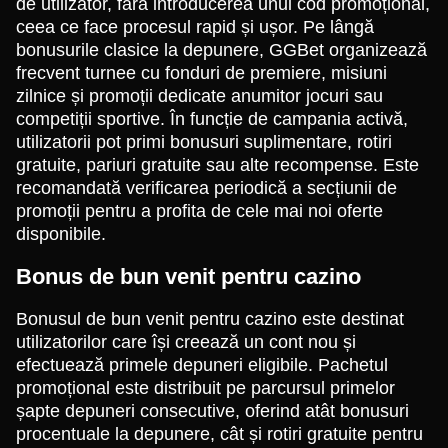
de utilizator, fără introducerea unui cod promoțional,
ceea ce face procesul rapid și ușor. Pe lângă
bonusurile clasice la depunere, GGBet organizează
frecvent turnee cu fonduri de premiere, misiuni
zilnice și promoții dedicate anumitor jocuri sau
competiții sportive. În funcție de campania activă,
utilizatorii pot primi bonusuri suplimentare, rotiri
gratuite, pariuri gratuite sau alte recompense. Este
recomandată verificarea periodică a secțiunii de
promoții pentru a profita de cele mai noi oferte
disponibile.
Bonus de bun venit pentru cazino
Bonusul de bun venit pentru cazino este destinat
utilizatorilor care își creează un cont nou și
efectuează primele depuneri eligibile. Pachetul
promoțional este distribuit pe parcursul primelor
șapte depuneri consecutive, oferind atât bonusuri
procentuale la depunere, cât și rotiri gratuite pentru