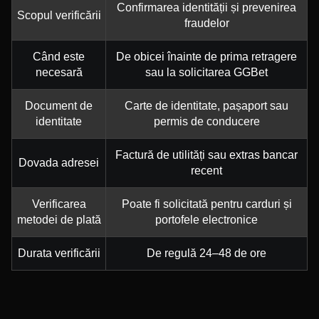
Confirmarea identității și prevenirea
Scopul verificării
fraudelor
Când este
De obicei înainte de prima retragere
necesară
sau la solicitarea GGBet
Document de
Carte de identitate, pașaport sau
identitate
permis de conducere
Factură de utilități sau extras bancar
Dovada adresei
recent
Verificarea
Poate fi solicitată pentru carduri și
metodei de plată
portofele electronice
Durata verificării
De regulă 24–48 de ore