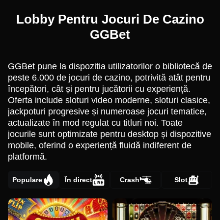
Lobby Pentru Jocuri De Cazino
GGBet
GGBet pune la dispoziția utilizatorilor o bibliotecă de
peste 6.000 de jocuri de cazino, potrivită atât pentru
începători, cât și pentru jucătorii cu experiență.
Oferta include sloturi video moderne, sloturi clasice,
jackpoturi progresive și numeroase jocuri tematice,
actualizate în mod regulat cu titluri noi. Toate
jocurile sunt optimizate pentru desktop și dispozitive
mobile, oferind o experiență fluidă indiferent de
platformă.
Populare
În direct
Crash
Slot