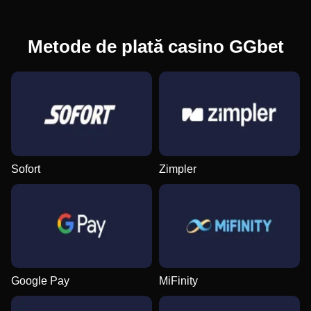
Metode de plată casino GGbet
Sofort
Zimpler
Google Pay
MiFinity