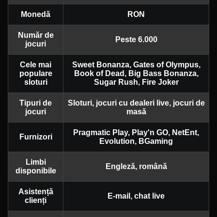
Monedă
RON
Număr de
Peste 6.000
jocuri
Cele mai
Sweet Bonanza, Gates of Olympus,
populare
Book of Dead, Big Bass Bonanza,
sloturi
Sugar Rush, Fire Joker
Tipuri de
Sloturi, jocuri cu dealeri live, jocuri de
jocuri
masă
Pragmatic Play, Play'n GO, NetEnt,
Furnizori
Evolution, BGaming
Limbi
Engleză, română
disponibile
Asistență
E-mail, chat live
clienți