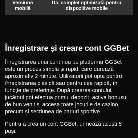
Versiune
Da, complet optimizată pentru
mobilă
dispozitive mobile
Înregistrare și creare cont GGBet
Înregistrarea unui cont nou pe platforma GGBet
este un proces simplu și rapid, care durează
aproximativ 2 minute. Utilizatorii pot opta pentru
înregistrarea clasică sau pentru cea rapidă, în
funcție de preferințe. După crearea contului,
jucătorii pot efectua primul depozit, activa bonusul
de bun venit și accesa toate jocurile de cazino,
precum și secțiunea de pariuri sportive.
Pentru a crea un cont GGBet, urmează acești 5
pași: