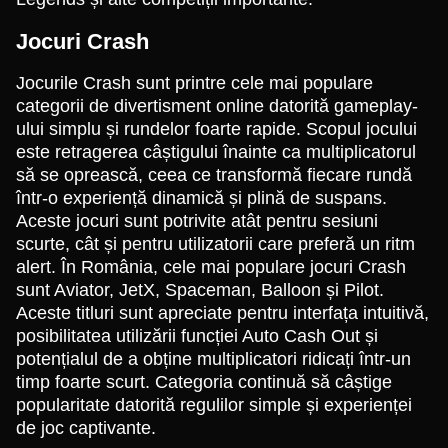
Jocuri Crash
Jocurile Crash sunt printre cele mai populare
categorii de divertisment online datorită gameplay-
ului simplu și rundelor foarte rapide. Scopul jocului
este retragerea câștigului înainte ca multiplicatorul
să se oprească, ceea ce transformă fiecare rundă
într-o experiență dinamică și plină de suspans.
Aceste jocuri sunt potrivite atât pentru sesiuni
scurte, cât și pentru utilizatorii care preferă un ritm
alert. În România, cele mai populare jocuri Crash
sunt Aviator, JetX, Spaceman, Balloon și Pilot.
Aceste titluri sunt apreciate pentru interfața intuitivă,
posibilitatea utilizării funcției Auto Cash Out și
potențialul de a obține multiplicatori ridicați într-un
timp foarte scurt. Categoria continuă să câștige
popularitate datorită regulilor simple și experienței
de joc captivante.