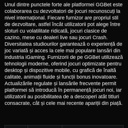
Unul dintre punctele forte ale platformei GGBet este
colaborarea cu dezvoltatori de jocuri recunoscuți la
nivel internațional. Fiecare furnizor are propriul stil
de dezvoltare, astfel încât utilizatorii pot alege între
sloturi cu volatilitate ridicată, jocuri clasice de
cazino, mese cu dealeri live sau jocuri Crash.
Diversitatea studiourilor garantează o experiență de
joc variată și acces la cele mai populare lansări din
industria iGaming. Furnizorii de pe GGBet utilizează
tehnologii moderne, oferind jocuri optimizate pentru
desktop și dispozitive mobile, cu grafică de înaltă
calitate, animații fluide și funcții bonus inovatoare.
Actualizările regulate și lansările frecvente permit
platformei să introducă în permanență jocuri noi, iar
utilizatorii au posibilitatea de a descoperi atât titluri
consacrate, cât și cele mai recente apariții din piață.