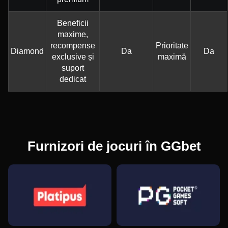
Beneficii
maxime,
recompense
Prioritate
Diamond
Da
Da
exclusive și
maximă
suport
dedicat
Furnizori de jocuri în GGbet