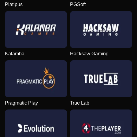
Platipus
PGSoft
Kalamba
Hacksaw Gaming
Pragmatic Play
True Lab