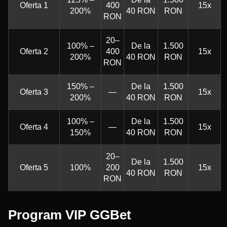
Oferta 1
400
15x
200%
40 RON
RON
RON
20–
100% –
De la
1.500
Oferta 2
400
15x
200%
40 RON
RON
RON
150% –
De la
1.500
Oferta 3
—
15x
200%
40 RON
RON
100% –
De la
1.500
Oferta 4
—
15x
150%
40 RON
RON
20–
De la
1.500
Oferta 5
100%
200
15x
40 RON
RON
RON
Program VIP GGBet