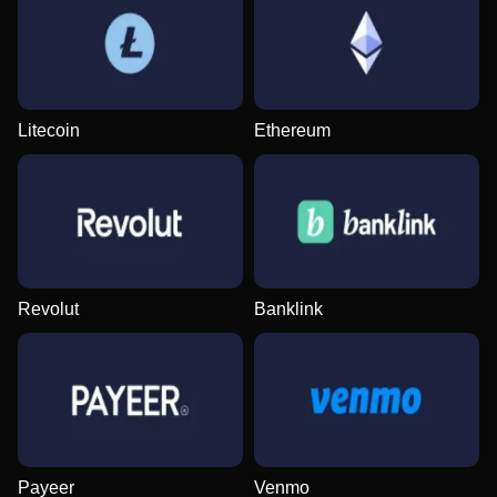
Litecoin
Ethereum
Revolut
Banklink
Payeer
Venmo